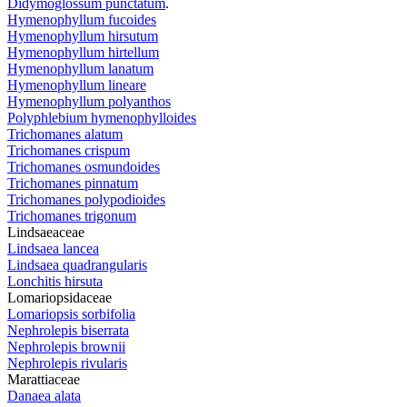
Didymoglossum punctatum
.
Hymenophyllum fucoides
Hymenophyllum hirsutum
Hymenophyllum hirtellum
Hymenophyllum lanatum
Hymenophyllum lineare
Hymenophyllum polyanthos
Polyphlebium hymenophylloides
Trichomanes alatum
Trichomanes crispum
Trichomanes osmundoides
Trichomanes pinnatum
Trichomanes polypodioides
Trichomanes trigonum
Lindsaeaceae
Lindsaea lancea
Lindsaea quadrangularis
Lonchitis hirsuta
Lomariopsidaceae
Lomariopsis sorbifolia
Nephrolepis biserrata
Nephrolepis brownii
Nephrolepis rivularis
Marattiaceae
Danaea alata