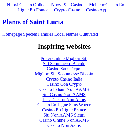
Nuovi Casino Online
Nuovi Siti Casino
Meilleur Casino En
Ligne En France
Crypto Casino
Casino App
Plants of Saint Lucia
Homepage
Species
Families
Local Names
Cultivated
Inspiring websites
Poker Online Migliori Siti
Siti Scommesse Bitcoin
Casino Sans Depot
Migliori Siti Scommesse Bitcoin
Crypto Casino Italia
Casino Con Crypto
Casino Italiani Non AAMS
Siti Casino Non AAMS
Lista Casino Non Aams
Casino En Ligne Sans Wager
Casino En Ligne France
Siti Non AAMS Sicuri
Casino Online Non AAMS
Casino Non Aams