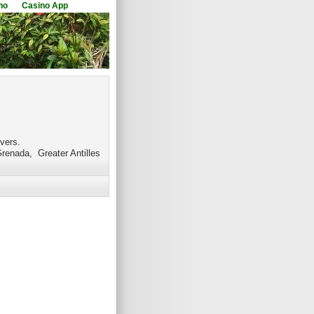
no
Casino App
ivers.
Grenada, Greater Antilles