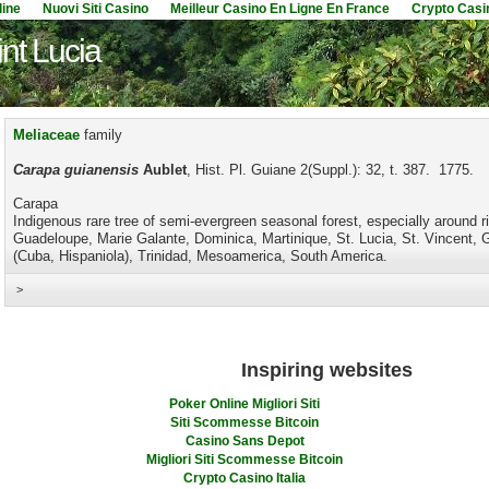
line
Nuovi Siti Casino
Meilleur Casino En Ligne En France
Crypto Casi
int Lucia
Meliaceae
family
Carapa guianensis
Aublet
, Hist. Pl. Guiane 2(Suppl.): 32, t. 387. 1775.
Carapa
Indigenous rare tree of semi-evergreen seasonal forest, especially around r
Guadeloupe, Marie Galante, Dominica, Martinique, St. Lucia, St. Vincent, 
(Cuba, Hispaniola), Trinidad, Mesoamerica, South America.
>
Inspiring websites
Poker Online Migliori Siti
Siti Scommesse Bitcoin
Casino Sans Depot
Migliori Siti Scommesse Bitcoin
Crypto Casino Italia